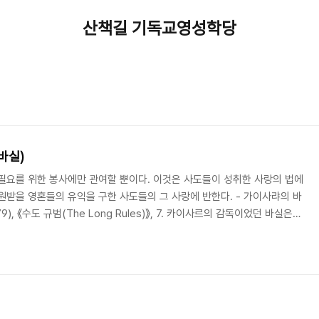
산책길 기독교영성학당
바실)
필요를 위한 봉사에만 관여할 뿐이다. 이것은 사도들이 성취한 사랑의 법에
원받을 영혼들의 유익을 구한 사도들의 그 사랑에 반한다. - 가이사랴의 바
0?-379), 《수도 규범(The Long Rules)》, 7. 카이사르의 감독이었던 바실은
도원 운동에도 크게 기여하였다. 그는 독거하며 과도한 금욕을 추구하는 것
수도원 운동으로 제시하였다. 그 까닭은 극단적인 금욕 수도에 대한 회의
는 하나님 사랑과 이웃 사랑이라는 이중의 사랑을 행하는 데에는 독거보다
때문이었..