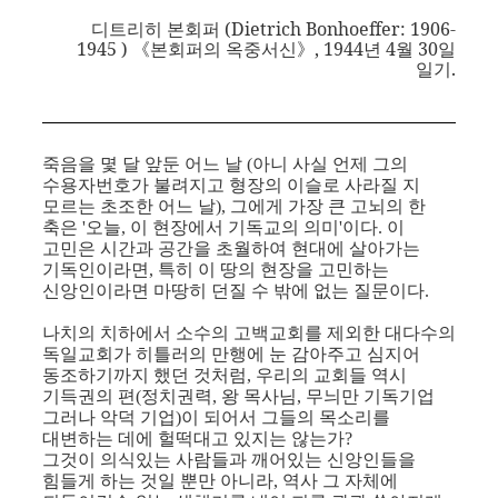
디트리히 본회퍼
(Dietrich Bonhoeffer: 1906-
1945 )
《본회퍼의 옥중서신》
, 1944
년
4
월
30
일
일기
.
죽음을 몇 달 앞둔 어느 날
(
아니 사실 언제 그의
수용자번호가
불려지고 형장의 이슬로 사라질 지
모르는 초조한 어느 날
),
그에게 가장 큰 고뇌의 한
축은
'
오늘
,
이 현장에서 기독교의 의미
'
이다
.
이
고민은 시간과 공간을 초월하여 현대에 살아가는
기독인이라면
,
특히 이 땅의 현장을 고민하는
신앙인이라면 마땅히 던질 수 밖에 없는 질문이다
.
나치의 치하에서 소수의 고백교회를 제외한 대다수의
독일교회가 히틀러의 만행에 눈 감아주고 심지어
동조하기까지 했던 것처럼
,
우리의 교회들 역시
기득권의 편
(
정치권력
,
왕
목사님
,
무늬만 기독기업
그러나 악덕 기업
)
이 되어서 그들의 목소리를
대변하는 데에 헐떡대고 있지는 않는가
?
그것이
의식있는 사람들과 깨어있는 신앙인들을
힘들게 하는 것일 뿐만 아니라
,
역사 그 자체에