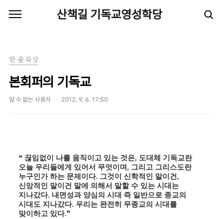
본문 바로가기
산책길 기독교영성학당
한 줄 묵상
본회퍼의 기독교
알 수 없는 사용자
2012. 9. 6. 17:50
끊임없이 나를 움직이고 있는 것은
,
도대체 기독교란
❝
오늘 우리들에게 있어서 무엇이며
,
그리고 그리스도란
누구인가 하는 문제이다
.
그것이 신학적인 말이건
,
신앙적인 말이건 말에 의해서 말할 수 있는 시대는
지나갔다
.
내면성과 양심의 시대 즉 일반으로 종교의
시대도 지나갔다
.
우리는 완전히 무종교의 시대를
맞이하고 있다
.
❞