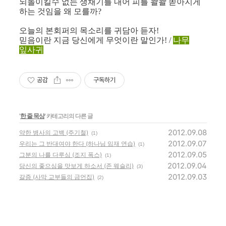
되돌이킬수 없는 생채기를 내어 피를 콸콸 쏟아지게
하는 것임을 왜 모를까
?
오늘의 본회퍼의 목소리를 귀담아 듣자
!
믿음이란
지금 당신에게 무엇이란 말인가
! /
나무
잎사귀
공감
구독하기
'
한 줄 묵상
' 카테고리의 다른 글
2012.09.08
약한 병사의 고백 (주기철)
(1)
2012.09.07
우리는 그 반대여야 한다 (하나님 임재 연습)
(1)
2012.09.05
그분의 나를 다루심 (조지 폭스)
(1)
2012.09.04
당신의 좋으심을 맛보게 하소서 (존 웨슬리)
(3)
2012.09.03
갈증 (사막 교부들의 금언집)
(2)