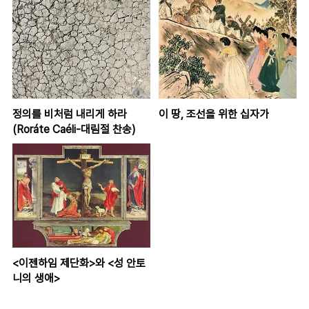
정의를 비처럼 내리게 하라
이 땅, 조선을 위한 십자가
(Roráte Caéli-대림절 찬송)
<이젠하임 제단화>와 <성 안토
니의 생애>