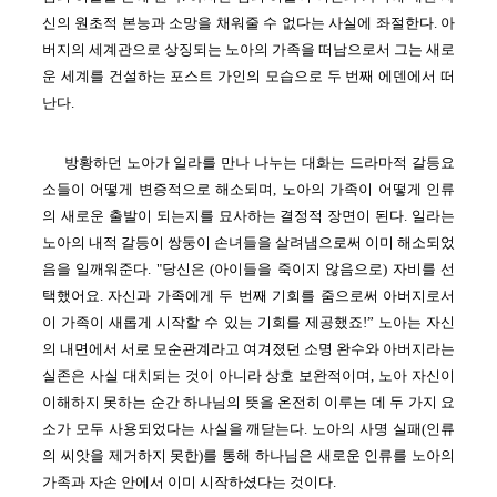
신의 원초적 본능과 소망을
채워줄 수 없다는 사실에 좌절한다.
아
버지의 세계관으로 상징되는 노아의 가족을 떠남으로서 그는 새로
운
세계를
건설하는 포스트 가인의 모습으로 두 번째 에덴에서 떠
난다.
방황하던 노아가 일라를 만나 나누는 대화는 드라마적 갈등요
소들이 어떻게 변증적으로 해소되며, 노아의 가족이 어떻게 인류
의 새로운 출발이 되는지를 묘사하는 결정적 장면이 된다. 일라는
노아의 내적 갈등이 쌍둥이 손녀들을 살려냄으로써 이미 해소되었
음을 일깨워준다. "당신은 (아이들을 죽이지 않음으로) 자비를 선
택했어요. 자신과 가족에게 두 번째 기회를 줌으로써 아버지로서
이 가족이 새롭게 시작할 수 있는 기회를 제공했죠!” 노아는 자신
의 내면에서 서로 모순관계라고 여겨졌던 소명 완수와 아버지라는
실존은 사실 대치되는 것이 아니라 상호 보완적이며, 노아 자신이
이해하지 못하는 순간 하나님의 뜻을 온전히 이루는 데 두 가지 요
소가 모두 사용되었다는 사실을 깨닫는다. 노아의 사명 실패(인류
의 씨앗을 제거하지 못한)를 통해 하나님은 새로운 인류를 노아의
가족과 자손 안에서 이미 시작하셨다는 것이다.