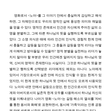
영화로서 <노아>를 그 이야기 안에서 충실하게 감상하고 해석
하면, 그 자체만으로도 우리의 영적인 삶에 풍성한 의미와 깨달음
을 얻을 수 있다. 영적인 존재로서 인간은 자신에게 주어진 삶의 소
명을 분별하고, 그에 따른 하나님의 뜻을 실행하도록 부르심을 받
았다. 그 소명 의식은 때에 따라 인간의 인식적, 경험적 한계 안에
서 충돌하고 갈등을 일으킨다. 그 충돌과 갈등을 영적 리더는 어떻
게 이해하고 받아들일 수 있을까? 영적 분별을 실천하는 리더가 놓
치지 말아야 할 부분은 우리 인간에겐 알려지지 않는 하나님의 영
역, 신비의 영역이 존재한다는 사실이다. 그것은 하나님의 뜻을 분
별하고 행하도록 선택받은 리더에게도 예외는 아니다. 노아에게
있어서 가장으로서의 실존 안에 자신도 인식할 수 없는 한계가 있
었지만, 이 한계 또한 하나님의 뜻 안에서 자신도 모르게 사용되었
다. 노아의 내면 안에서 갈등요소였던, 한 인간으로서의 인식적 한
계와 아버지로서의 실존적 한계 모두를 사용하셔서 하나님 자신의
뜻을 이뤄내셨다.
나아가
영화 <노아>는 갈등 해소의 열쇠를 '자비
를 통한 용서와 화해'로 표현하면서, 동시에 '가족'이라는 인류 공동
체 안에 새로운 시작의 씨앗이 자리잡고 있음을 암시하고 있다.