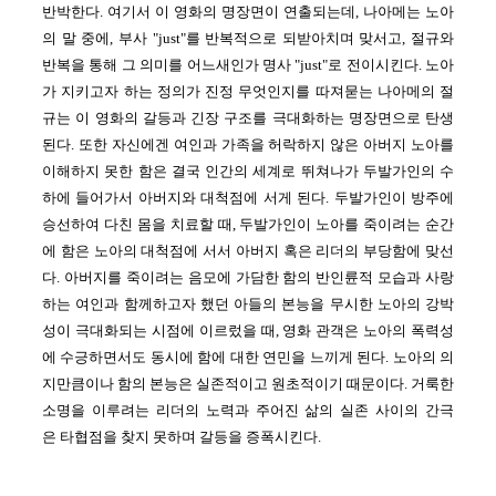
반박한다. 여기서 이 영화의 명장면이 연출되는데, 나아메는 노아
의 말 중에, 부사 "just"를 반복적으로 되받아치며 맞서고, 절규와
반복을 통해 그 의미를 어느새인가 명사 "just"로 전이시킨다. 노아
가 지키고자 하는 정의가 진정 무엇인지를 따져묻는 나아메의 절
규는 이 영화의 갈등과 긴장 구조를 극대화하는 명장면으로 탄생
된다. 또한 자신에겐 여인과 가족을 허락하지 않은 아버지 노아를
이해하지 못한 함은 결국 인간의 세계로 뛰쳐나가 두발가인의 수
하에 들어가서 아버지와 대척점에 서게 된다. 두발가인이 방주에
승선하여 다친 몸을 치료할 때, 두발가인이 노아를 죽이려는 순간
에 함은 노아의 대척점에 서서 아버지 혹은 리더의 부당함에 맞선
다. 아버지를 죽이려는 음모에 가담한 함의 반인륜적 모습과 사랑
하는 여인과 함께하고자 했던 아들의 본능을 무시한 노아의 강박
성이 극대화되는 시점에 이르렀을 때, 영화 관객은 노아의 폭력성
에 수긍하면서도 동시에 함에 대한 연민을 느끼게 된다. 노아의 의
지만큼이나 함의 본능은 실존적이고 원초적이기 때문이다. 거룩한
소명을 이루려는 리더의 노력과 주어진 삶의 실존 사이의 간극
은 타협점을 찾지 못하며 갈등을 증폭시킨다.