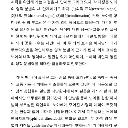
계획을 확인해 가는 과정을 세 단계로 그리고 있다. 각 과정은 노아
의 영적 분별의 세 단계이기도 하다. (1)외적 표식(external signs),
(2)내적 표식(internal signs), (3)확인(confirmation). 첫째, 노아를 향
한 하나님의 부르심은 두 가지 외적 표식으로 드러난다. 가인의 후
예로 묘사되는 도시 인간들의 육식에 대한 탐욕과 그를 위한 살육
이 첫 번째이며, 두 번째 외적 표식은 하늘에서 내린 빗방울이 식물
이 되어 꽃을 피우는 사건이다. 이 두 외적 표식은 하나님의 때가
무르익었음을 확인해주는 영적 분별의 근거가 된다. 외적 표식은
노아의 내적 영역에서 일관성 있게 확인되며, 노아의 내면과 영혼
의 영적 분별력을 최대한 활용하도록 인도한다.
첫 번째 내적 표식은 그의 꿈을 통해 드러난다. 물 속에서 죽음
의 고통 가운데 헤매는 피조물들의 모습이 그것이다. 다음으로 그
의 영적 경험들이 얼만큼 타당한지에 대해 질문을 가지게 될 때, 할
아버지인 므두셀라를 찾아간다. 이 만남을 통해 노아를 향한 하나
님의 부르심은 확인되며, 노아에게 주어진 사명과 계획이 뚜렷해
지는 환상과 함께 보다 더 선명해진다. 여기서 므두셀라는 노아의
영적지도자(spiritual directdor)의 역할을 맡으며, 두 가지 영적 분
별의 지침들(guidelines)을 제시해준다. 첫째는, "네가 이해하지 못