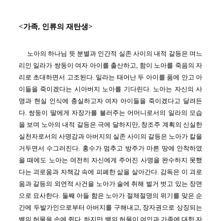
<가족, 인류의 재탄생>
노아의 하나님 뜻 분별과 인간적 실존 사이의 내적 갈등은 며느
리인 일라가 쌍둥이 여자 아이를 출산하고, 함이 노아를 죽음의 자
리로 초대하면서 고조된다. 일라는 태어난 두 아이를 품에 안고 아
이들을 죽이겠다는 시아버지 노아를 기다린다. 노아는 자신의 사
명과 현실 인식에 충실하고자 여자 아이들을 죽이겠다고 달려든
다. 쌍둥이 딸에게 자장가를 불러주는 어머니로서의 일라의 모습
을 보며 노아의 내적 갈등은 극에 달하지만, 창조주 계획의 신실한
실천자로서의 사명감과 아버지의 실존 사이의 갈등은 노아가 칼을
거두면서 수그러진다. 홍수가 멈추고 방주가 마른 땅에 안착하였
을 때에도 노아는 여전히 자신에게 주어진 사명을 완수하지 못했
다는 괴로움과 자책감 속에 피폐한 삶을 살아간다. 감독은 이 괴로
움과 갈등의 외연적 사건을 노아가 술에 취해 벌거 벗고 있는 장면
으로 묘사한다.
둘째 아들 함은 노아가 절체절명의 위기를 맞은 순
간에 두발가인으로부터 아버지를 구해내고, 장자권으로 상징되는
뱀의 허물을 손에 쥔다.
하지만 뱀의 허물이 여인과
가족에 대한 자