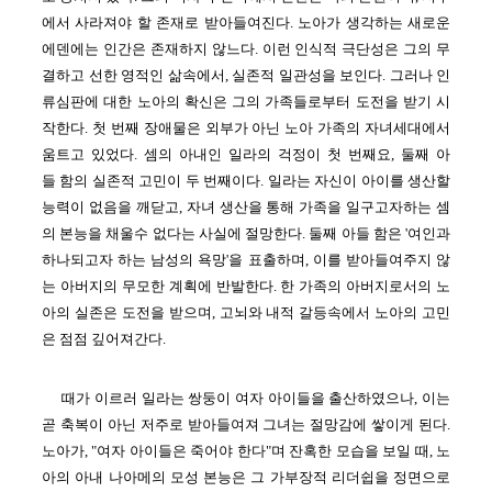
에서 사라져야 할 존재로 받아들여진다. 노아가 생각하는 새로운
에덴에는 인간은 존재하지 않느다. 이런
인식적 극단성은
그의 무
결하고 선한 영적인 삶속에서, 실존적 일관성을 보인다.
그러나 인
류심판에 대한 노아의 확신
은
그의 가족들로부터 도전을 받기 시
작한다.
첫 번째 장애물은 외부가 아닌 노아 가족의 자녀세대에서
움트고 있었다. 셈의 아내인 일라의 걱정이 첫 번째요, 둘째 아
들 함의 실존적 고민이 두 번째이다. 일라는 자신이 아이를 생산할
능력이 없음을 깨닫고, 자녀 생산을 통해 가족을 일구고자하는 셈
의 본능을 채울수 없다는 사실에 절망한다. 둘째 아들 함은 '여인과
하나되고자 하는 남성의 욕망'을 표출하며, 이를 받아들여주지 않
는
아버지의
무모한 계획에 반발한다. 한 가족의 아버지로서의 노
아의 실존은 도전을 받으며, 고뇌와 내적 갈등속에서 노아의 고민
은 점점 깊어져간다.
때가 이르러 일라는 쌍둥이 여자 아이들을 출산하였으나, 이는
곧 축복이 아닌 저주로 받아들여져 그녀는 절망감에 쌓이게 된다.
노아가, "여자 아이들은 죽어야 한다"며 잔혹한 모습을 보일 때, 노
아의 아내 나아메의 모성 본능은 그 가부장적 리더쉽을 정면으로