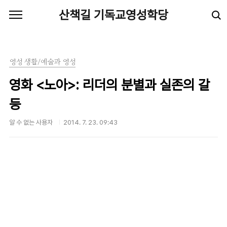
본문 바로가기
산책길 기독교영성학당
영성 생활/예술과 영성
영화 <노아>: 리더의 분별과 실존의 갈
등
알 수 없는 사용자
2014. 7. 23. 09:43