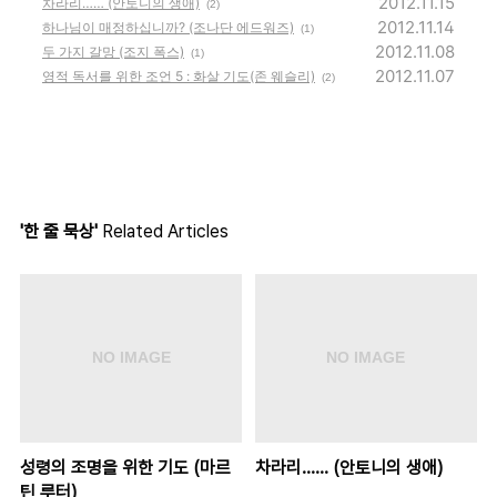
2012.11.15
차라리…… (안토니의 생애)
(2)
2012.11.14
하나님이 매정하십니까? (조나단 에드워즈)
(1)
2012.11.08
두 가지 갈망 (조지 폭스)
(1)
2012.11.07
영적 독서를 위한 조언 5 : 화살 기도(존 웨슬리)
(2)
'한 줄 묵상'
Related Articles
성령의 조명을 위한 기도 (마르
차라리…… (안토니의 생애)
틴 루터)