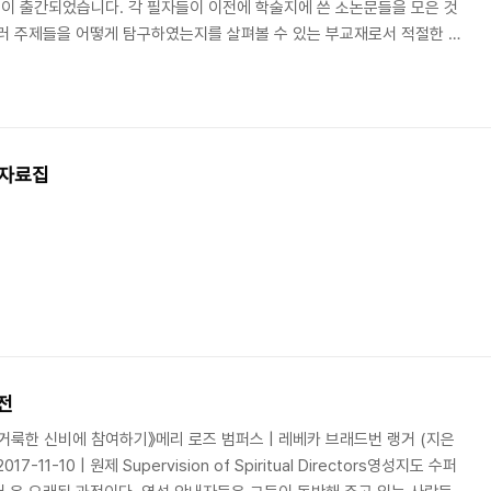
이 출간되었습니다. 각 필자들이 이전에 학술지에 쓴 소논문들을 모은 것
러 주제들을 어떻게 탐구하였는지를 살펴볼 수 있는 부교재로서 적절한 책
 공저자로 참여하였습니다. 목차는 아래와 같습니다. 출판사 책소개 바로가
해 1. 영성과 영성신학 _ 유해룡2. 해석학적 연구 방법론 _ 최승기3. 연구
inary approach)과 역사 서술적 방법론(historiographical
..
 자료집
전
 거룩한 신비에 참여하기》메리 로즈 범퍼스 | 레베카 브래드번 랭거 (지은
17-11-10 | 원제 Supervision of Spiritual Directors영성지도 수퍼