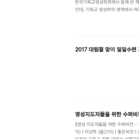
한국기독교영성학회에서 함께 쓴 책
인데, 기독교 영성학의 영역에서 여
입니다. 산책길 연구원들 여러 명이
기 차 례 1부 영성학 연구 방법론 이
방법론：종합적 방법론(multidiscipl
approach) _ 양정호 2부 영성에 대
2017 대림절 맞이 일일수련
영성지도자들을 위한 수퍼비
《영성 지도자들을 위한 수퍼비전 -
이) | 이강학 (옮긴이) | 좋은씨앗 | 20