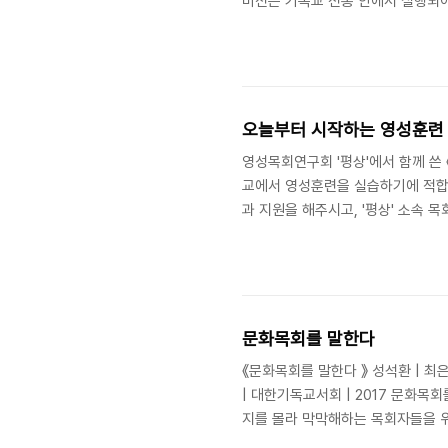
비전은 기독교 전통 안에서 실행되어
관련된 문제들에 대하여 수 세기 동
가 아는 한, 오늘날 영성지도자들을
지도에 대한 갈망이 개신교와 로마가
수퍼바이저들이 영성지도자들을 공식
오늘부터 시작하는 영성훈련
영성목회연구회 '평상'에서 함께 쓴
교에서 영성훈련을 실습하기에 적합한
과 지원을 해주시고, '평상' 소속 
니다. 산책길 대표연구원인 이강학 
다. 이 책이 하나님을 향한 목마름을
는 그리스도인들에게 좋은 안내서가 
_이강학1 기독교 영성·영성 형성·영성
문화목회를 말한다
《문화목회를 말한다 》 성석환 | 최은호
| 대한기독교서회 | 2017 문화
지를 몰라 막막해하는 목회자들을 위
회의 다양한 모델 그리고 문화목회