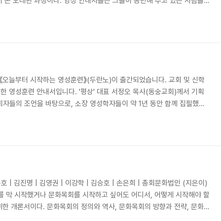
 온 오래된 과정이다. 영성 안내자들은 그들이 동반해 주고 있는 사람들과
안 서로 긴밀한 대화와 편지를 비공식적으로 주고받아 왔다. 그러나, 우리
 위한 ‘공식적인’ 수퍼비전은 비교적 최근에 일어난 현상이다. 그것은 영성
톨릭 전통 양측에서 대두된 지난 삼사십 년 사이에 일어났다. 자격을 갖춘
..
 《오늘부터 시작하는 영성훈련》(두란노)이 출간되었습니다. 교회 및 신학
 영성훈련 안내서입니다. '평상' 대표 서정오 목사(동숭교회)께서 기획
목회자들의 조언을 바탕으로, 소장 영성학자들이 약 1년 동안 함께 집필했습
교수가 책임편집을 했으며, 산책길 연구원들 여러 명이 여기에 참여했습니
 갖고 있으며, 주님과 동행하는 삶을 살고자 하나 그 방법을 잘 알지 못하
되기를 바랍니다. 목차는 아래와 같습니다. 머리말 _서정오| 들어가는 말
 훈련 _이종태 2 거룩한 읽기(렉시..
 | 김진명 | 김영권 | 이강학 | 김승호 | 손은희 | 총회문화법인 (지은이)
목회를 막 시작했거나 문화목회를 시작하고 싶어도 어디서, 어떻게 시작해야 할
한 개론서이다. 문화목회의 정의와 역사, 문화목회의 방향과 전략, 문화목
의 기본적인 방법과 매뉴얼, 문화목회 실제 사례들을 소개하여 문화목회에