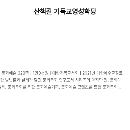
산책길 기독교영성학당
)
화예술 328쪽 | 1만3천원 | 대한기독교서회 | 2021년 대한예수교장로
한 방법론과 실제가 담긴 문화목회 연구도서 시리즈의 마지막 권. 문화예
실제, 문화목회를 위한 문화예술기획, 문화예술 콘텐츠를 통한 문화목회의
 신앙 문화 인식 변화 연구 등이 담겨 있다. 문화예술을 목회 영역 전반에
시키는 구체적인 방법을 다룸으로써 문화목회를 꿈꾸는 목회자들에게 실제
차 [차례] ⠀ 발간사_1 손신철 발간사_2 주승중 추천사_서정오 기획의 글_
학적 의미_성석환 문화목회를 위한 문화예..