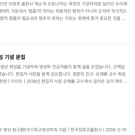
| 2021년 이경희 출판사 책소개 코로나19는 욕망의 기관차처럼 달리던 우리에
 팬데믹 가운데서 ‘멈춤’의 의미는 피동적인 행위가 아니라 오히려 적극적으
자발적 멈춤의 필요성과 멈추지 못하는 이유는 경쟁에 쫓겨 중요한 것을 놓
속도에 매몰되어 목적 지향점으로 치닫고 있는 한국 사회에서 이 책은 자발
 제시한다. 저자에 따르면 현대인은 ‘내면의 불’과 세상의 미혹, 욕망에
 사회를 광야로 보고 이곳에서 타협하지 않고 제대로 살 수 있게끔, 멈출
성의 가치로 넘어서자고 ..
임 기념 문집
정년 퇴임을 기념하여 영성학 전공자들이 함께 글을 모았습니다. 산책길
습니다. 편집자 서문을 함께 공유합니다. 영혼의 친구: 유해룡 교수 퇴임
2천원 | 키아츠 | 2018년 편집자 서문 유해룡 교수께서 걸어온 길이 매우 독
 독특한 시도다. 보통 교수의 퇴임을 기념할 때 후학들이 논문집의 형태로
은 영성학자들의 학술적인 논문들뿐만이 아니라 현장에서 활동하는 목회자와
안들도 함께 담은 문집이다. 어떻게 보면 책의 성격이 이것도 저것도 아
 수도 있겠지만, 이것은 이 책의 ..
교 영성 탐구》한국기독교영성학회 지음 | 한국장로교출판사 | 2018-2-10