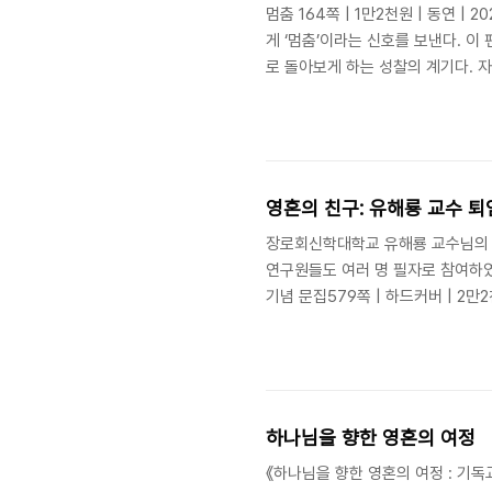
멈춤 164쪽 | 1만2천원 | 동연 
게 ‘멈춤’이라는 신호를 보낸다. 이
로 돌아보게 하는 성찰의 계기다. 
치고 있는 사람에게 있다. 경쟁과 
적 멈춤과 진정한 행복을 위한 방법을
사로 잡혀있다. 이 내면의 불에 있는
수 있게끔 예수를 닮고 실천하는 영
영혼의 친구: 유해룡 교수 퇴
장로회신학대학교 유해룡 교수님의 
연구원들도 여러 명 필자로 참여하였
기념 문집579쪽 | 하드커버 | 2만
특하듯이 이 책은 여러 가지 면에서
책을 내는 것이 관례지만, 이 책
영성지도자들의 에세이와 실제적인 제
닌 어정쩡한 글모음집이라는 생각이 들
하나님을 향한 영혼의 여정
《하나님을 향한 영혼의 여정 : 기독