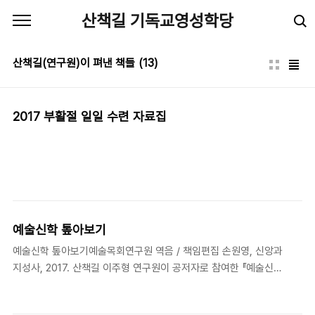
본문 바로가기
산책길 기독교영성학당
산책길(연구원)이 펴낸 책들
(13)
2017 부활절 일일 수련 자료집
예술신학 톺아보기
예술신학 톺아보기예술목회연구원 역음 / 책임편집 손원영, 신앙과
지성사, 2017. 산책길 이주형 연구원이 공저자로 참여한 『예술신학
톺아보기』가 출간되었습니다. 이주형 연구원은 "영성수련과 예술목
회"라는 글을 썼는데, 이 둘의 관계에 관심 있으신 분들에게 도움될