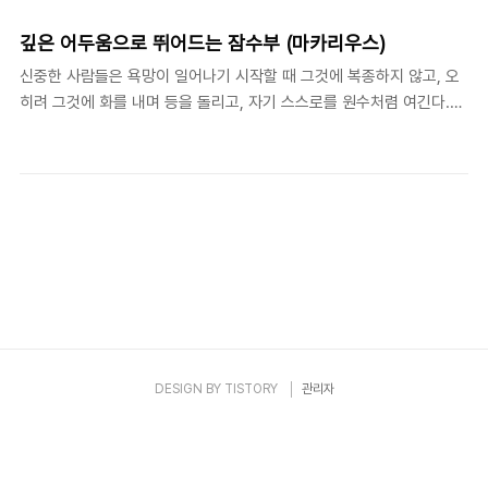
것은 더 이상 존재하지 않는 것에 들러 붙는 것을 의미하기 때문이
다.) -토마스 머튼(Thomas Merton, 1915-1968), Dancing in
깊은 어두움으로 뛰어드는 잠수부 (마카리우스)
the Water of Life(New York: HaperSanFrancisco, 1997),
신중한 사람들은 욕망이 일어나기 시작할 때 그것에 복종하지 않고, 오
67 지금으로부터 오십여 년 전 이맘 때, 토마스 머튼은 지속적인 자
히려 그것에 화를 내며 등을 돌리고, 자기 스스로를 원수처렴 여긴다.
기 변화와 성장의 필요성에 대하여 생각하였다. 1964년이면 그가
…… 이런 이들은 이를테면 잠수부와 같다. 잠수부들은 왕관을 장식할
수도자로서, 작가로서, 사회비평가로서 이미 ..
진주를 얻기 위해, 혹은 임금의 옷을 자주빛으로 채색할 염료를 구하기
위해 죽음을 무릅쓰고 바다밑까지 헤엄쳐 들어간다. 금욕의 삶을 사는
수도자들은 이런 잠수부들과 같다. 그들은 세상에서 벗어나 모든 것을
벗어버리고 깊은 어두움 속으로 내려간다. 거기에서 그리스도의 왕관과
거룩한 교회와 새 세상과 빛의 도성과 천상의 성도들에 어울리는 값진
보석들 모아 온다. - 마카리우스(c.300-390) 『신령한 설교』 (은성),
15. 51. 마카리우스는 이 설교에서, 사람들이 자기 밖의 세상에 대해서
는 많은 지..
DESIGN BY
TISTORY
관리자