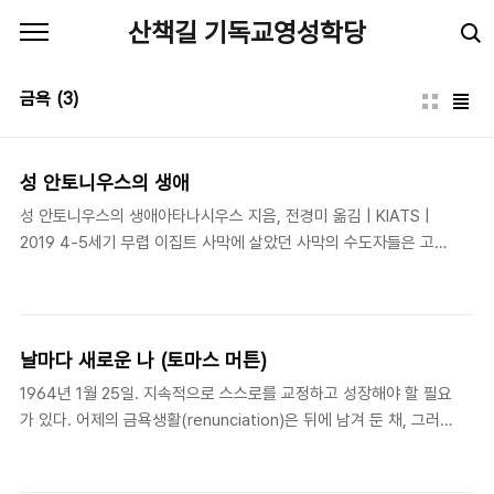
본문 바로가기
산책길 기독교영성학당
금욕
(3)
성 안토니우스의 생애
성 안토니우스의 생애아타나시우스 지음, 전경미 옮김 | KIATS |
2019 4-5세기 무렵 이집트 사막에 살았던 사막의 수도자들은 고대
기독교의 대표적인 기도의 사람들이다. 그 중에서도 성 안토니우스
(Antonius: 251-356)는 사막 수도자들의 효시가 되는 인물로, 이
후 아우구스티누스를 비롯하여 많은 사람들의 회심과 삶에 깊은 영
향을 끼친 영적 거장이다. 그는 젊은 시절 교회에서 “네가 온전하고
날마다 새로운 나 (토마스 머튼)
자 할진대 가서 네 소유를 팔아 가난한 자들에게 주라 그리하면 하늘
1964년 1월 25일. 지속적으로 스스로를 교정하고 성장해야 할 필요
에서 보화가 네게 있으리라 그리고 와서 나를 따르라”(마태복음
가 있다. 어제의 금욕생활(renunciation)은 뒤에 남겨 둔 채, 그러면
19:21)는 말씀을 듣고, 그대로 순종하여 자신의 재산을 정리하고 평
서도 자신의 모든 어제들과의 연속성 안에서 말이다. ([과거의] 일에
생 기도하는 삶을 살았다. 그는 단순한 믿음을 가졌고, 머릿속으로
들러 붙는 것은 자신의 과거와의 연속성을 잃는 것이다. 왜냐하면 이
계산하지 않고 단순하게 순종했으며, 기도..