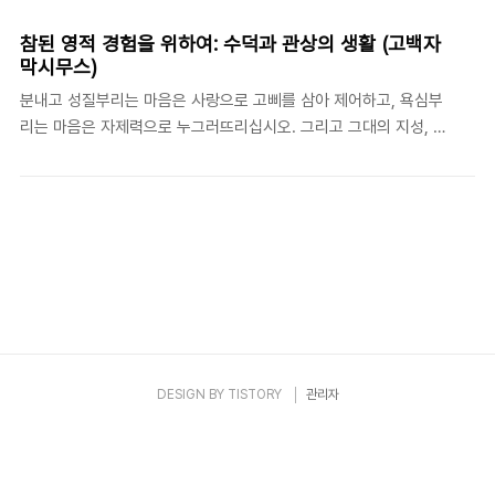
버지께 다가갈 수 있을 것이다.- 한스 우르스 폰 발타자르(Hans
Urs von Balthasar, 1905-1988), The Glory of the Lord: A
참된 영적 경험을 위하여: 수덕과 관상의 생활 (고백자
Theological Aesthetics, vol. I, 245. 우리가 주님을 “얼굴과 얼
막시무스)
굴을 맞대고 보게 될” 그 에스카톤(eschaton, 종말)의 날이 이르기
분내고 성질부리는 마음은 사랑으로 고삐를 삼아 제어하고, 욕심부
전에는 우리는 그분을 단지 “거울에 비친 모습”으로 밖에 볼 수 없을
리는 마음은 자제력으로 누그러뜨리십시오. 그리고 그대의 지성, 그
것이다. 발타자르가 말하는 감각의 죽음과..
생각하는 힘에는 기도의 날개를 달아 주어 날아 오르게 하시오. 그러
면 그대 마음의 빛은 언제나 꺼지지 않고 빛날 것입니다. - 고백자 막
시무스(Maximus the Confessor), Capita de caritate, IV, 80.
자기의 경험을 믿음의 근거로 내세우는 사람들을 우리는 흔히 본다.
하지만 이런 이들이 조심해야 할 점이 있다. 바로 우리의 감각이 우
리를 속일 수 있다는 사실이다. 우리가 온전한 존재가 아니듯 우리들
의 감각은 역시 불완전한 것이다. 우리의 감각은 종종 우리를 오류에
빠뜨린다. 이는 조금만 생각해 보아도 자명하다. 즉, 우리는 착각하
고 혼동하고 오..
DESIGN BY
TISTORY
관리자