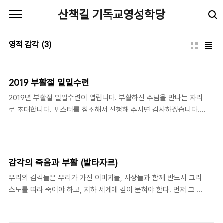
본문 바로가기
산책길 기독교영성학당
영적 감각
(3)
2019 부활절 일일수련
2019년 부활절 일일수련이 열립니다. 부활하신 주님을 만나는 자리
로 초대합니다. 포스터를 참조해서 신청해 주시면 감사하겠습니다.
언제 : 2019년 4월 27일(토), 이른 9시 30분 - 늦은 4시 어디서 :
영락수련원(경기도 광주시 중부면 산성리 667) 내용 : 영성고전 강
독, 침묵 묵상, 그룹영성지도, 영성특강 인원 : 50명 내외 (마감되었
습니다.)
감각의 죽음과 부활 (발타자르)
우리의 감각들은 우리가 가진 이미지들, 사상들과 함께 반드시 그리
스도를 따라 죽어야 하고, 지하 세계에 깊이 묻혀야 한다. 먼저 그 이
런 과정을 겪은 후에야 그 감각들은 고양(高揚)되어, 감각적이면서
동시에 초(超)-감각적인, 말로는 형언할 수 없는 방식으로 하나님 아