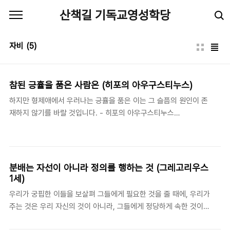
본문 바로가기
산책길 기독교영성학당
자비
(5)
참된 긍휼을 품은 사람은 (히포의 아우구스티누스)
하지만 형제애에서 우러나는 긍휼을 품은 이는 그 슬픔의 원인이 존
재하지 않기를 바랄 것입니다. - 히포의 아우구스티누스
(Augustinus of Hippo: 354-430) 《고백록》, Book III, ii (3) 카
르타고(Carthage)에서 유학하던 젊은 시절, 아우구스티누스는 극
장에서 비극을 즐겨 보았다. 그것은 그가 비극 관람을 통해 얻는 '카
타르시스(catharsis)' 그 자체를 즐겼기 때문이었다. 아우구스티누
분배는 자선이 아니라 정의를 행하는 것 (그레고리우스
스는 사람들이 자신은 슬픈 일을 당하기를 원하지 않으면서도, 다른
1세)
이들의 불행을 보는 것을 즐기고, 그들을 불쌍히 여기기 좋아하는 것
우리가 궁핍한 이들을 보살펴 그들에게 필요한 것을 줄 때에, 우리가
은 참된 긍휼(misericordia)이 아니라고 말한다. 그가 생각하는 참
주는 것은 우리 자신의 것이 아니라, 그들에게 정당하게 속한 것이
된 긍휼은 불쌍한 사람과 함께 슬퍼하는 것에서 나아가 그 슬픔의 원
다. - 그레고리우스 1세(Gregorius I: 540-604), 《목회 규칙
인이 사라지기..