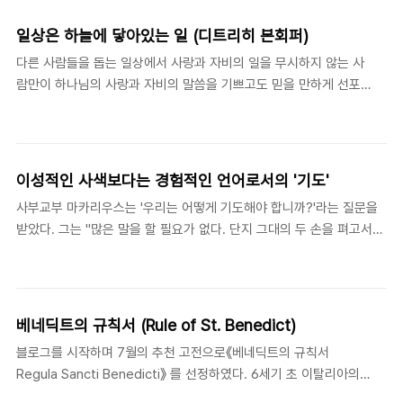
(Regula Pastoralis)》, III. 21. 언젠가 사석에서 대화를 나누다가 어
느 분이 "부자들의 것을 빼앗아 가난한 이들에게 나눠주는 것"으로
일상은 하늘에 닿아있는 일 (디트리히 본회퍼)
는 경제적 불평등의 문제를 완전히 해결할 수 없다고 이야기하는 것
다른 사람들을 돕는 일상에서 사랑과 자비의 일을 무시하지 않는 사
을 들었다. 그 이야기를 들으며 마음에 걸렸던 부분은 "부자들의 것
람만이 하나님의 사랑과 자비의 말씀을 기쁘고도 믿을 만하게 선포
을 빼앗아" 가난 한 이들에게 준다는 표현이었다. 고소득자에게 세금
할 수 있다. - 디트리히 본회퍼(Dietrich Bonhoeffer, 1906-
을 많이 걷어서 가난한 이들에게 필요한 것을 공급하는 것은 정말
1945), 정지련, 손규태 옮김, 《신도의 공동생활》 (Gemeinsames
"부자들의 소유를 빼앗는" 것일까? 수도자 출신으로서 교황으로 지
Leben), (서울: 대한기독교서회), 104. 깨닫고 느끼고 새롭게 배우
명된 첫 번째 인물이었..
게 된 것이 바로 나 자신인 줄 착각할 때가 많다. 기독교를 전하며 복
이성적인 사색보다는 경험적인 언어로서의 '기도'
음을 다른 이에게 소개한다고 해서 그 일이 내가 그 복음 안에서 살
사부교부 마카리우스는 '우리는 어떻게 기도해야 합니까?'라는 질문을
고 있다라는 것을 보장해 주는 것은 아니다.기독교 고전의 명문을 소
받았다. 그는 "많은 말을 할 필요가 없다. 단지 그대의 두 손을 펴고서
개하는 일 역시 마찬가지다. 교회 강단에서 성경을 풀어 설명하는 목
'주님, 당신이 잘 알고 계시오니 당신의 뜻대로 자비를 베푸소서'라고 하
회자들 역시좋은 신학 지식을 갖추고 감동을 불러 일으키는 설교문
라. 만일 갈등이 더 치열해지면, '주님, 도와 주소서'라고 하라. 주님은
을 생각해 내는 것을..
우리에게 필요한 것을 잘 알고 계시며, 우리에게 자비를 베푸실 것이
다"라고 대답했다. - The Sayings of the Desert Father: The
베네딕트의 규칙서 (Rule of St. Benedict)
Alphabetic Collection, trans. Benedicta Ward. 131.의 글을 제
블로그를 시작하며 7월의 추천 고전으로《베네딕트의 규칙서
16장 638에서 재인용. 하나님을 향한 우리의 모든 몸 짓은 '영스러운
Regula Sancti Benedicti》 를 선정하였다. 6세기 초 이탈리아의
것'이다. 이 영은 가둘 수 없다. 제한 할 수 없다. 흐르는대로 움직이게
수도승 누르시아의 베네딕트(Benedict of Nursia)에 의해서 쓰여
해야한다.기도만큼..