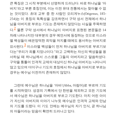
큰 특징은 그 시작 부분에서 선명하게 드러난다. 바로 하나님을 ‘아
버지’라고 부른 호칭인데, 이는 이전 유대 전통에서는 찾아볼 수 없
는 것이었다. 초대 교부 중 한 사람인 오리게누스(Origenus, 185-
254)는 이 호칭의 독특성을 강조하면서 구약 성서 전체에서 하나
님을 아버지로 부르는 기도는 존재하지 않았다는 사실을 주목하였
2
다.
물론 구약 성서에서 하나님이 아버지로 표현된 본문들은 14
차례 나타나지만 대부분의 경우 예언서에 등장하는 것으로 이스라
엘 백성들이 배은망덕한 죄악을 저지를 때에도 용서하는 아버지로
3
묘사된다.
이스라엘 백성들이 먼저 하나님을 아버지로 부르기보
다는“우리가 죄를 지었나이다.”라고 고백하는 자신의 백성들을 용
서하실 때 하나님께서 스스로를 그들의 아버지라고 말씀하셨다.
구약을 통틀어 인격적 교제의 대상이신 하나님 아버지는 나타나지
않고 있으며 더더구나 기도의 호칭에서 하나님을 아버지로 부르는
경우는 예수님 이전까지 존재하지 않았다.
그런데 예수님은 하나님을 ‘아바’(Abba, 아람어)로 부르며 기도
를 시작하였다. 성경의 기록에서 단 한번을 제외하고 모든 기도에
서 예수님은 하나님을 아버지로 부르고 기도한다. 마치 어린 아이
가 자신의 아버지와 이야기 나누듯 예수님은 인격적 교제와 만남
의 기도를 드렸다. 이 기도 안에는 예수님의 자기 인식, 곧 하나님
의 아들이라는 믿음이 확연히 드러나고 있다.