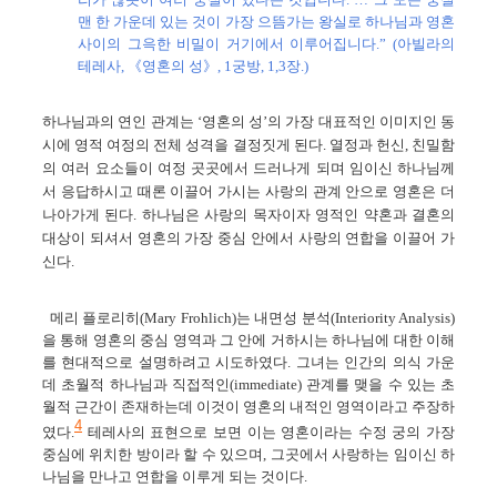
맨 한 가운데 있는 것이 가장 으뜸
가는 왕실로 하나님과 영혼
사이의 그윽한 비밀이 거기에서 이루어집니다.” (아빌라의
테레사, 《영혼의 성》, 1궁방, 1,3장.)
하나님과의 연인 관계는 ‘영혼의 성’의 가장 대표적인 이미지인 동
시에 영적 여정의 전체 성격을 결정짓게 된다. 열정과 헌신, 친밀함
의 여러 요소들이 여정 곳곳에서 드러나게 되며 임이신 하나님께
서 응답하시고 때론 이끌어 가시는 사랑의 관계 안으로 영혼은 더
나아가게 된다. 하나님은 사랑의 목자이자 영적인 약혼과 결혼의
대상이 되셔서 영혼의 가장 중심 안에서 사랑의 연합을 이끌어 가
신다.
메리 플로리히(Mary Frohlich)는 내면성 분석(Interiority Analysis)
을 통해 영혼의 중심 영역과 그 안에 거하시는 하나님에 대한 이해
를 현대적으로 설명하려고 시도하였다. 그녀는 인간의 의식 가운
데 초월적 하나님과 직접적인(immediate) 관계를 맺을 수 있는 초
월적 근간이 존재하는데 이것이 영혼의 내적인 영역이라고 주장하
4
였다.
테레사의 표현으로 보면 이는 영혼이라는 수정 궁의 가장
중심에 위치한 방이라 할 수 있으며, 그곳에서 사랑하는 임이신 하
나님을 만나고 연합을 이루게 되는 것이다.