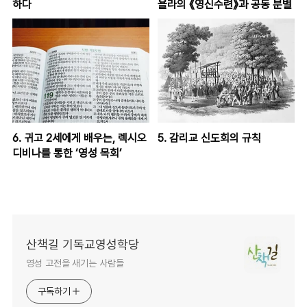
하다
욜라의 《영신수련》과 공동 분별
6. 귀고 2세에게 배우는, 렉시오
5. 감리교 신도회의 규칙
디비나를 통한 ‘영성 목회’
산책길 기독교영성학당
영성 고전을 새기는 사람들
구독하기