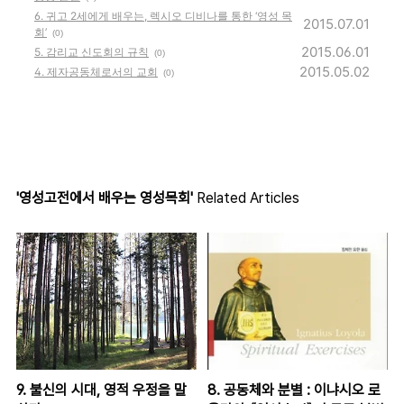
6. 귀고 2세에게 배우는, 렉시오 디비나를 통한 ‘영성 목
2015.07.01
회’
(0)
2015.06.01
5. 감리교 신도회의 규칙
(0)
2015.05.02
4. 제자공동체로서의 교회
(0)
'영성고전에서 배우는 영성목회'
Related Articles
9. 불신의 시대, 영적 우정을 말
8. 공동체와 분별 : 이냐시오 로