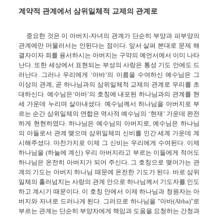
계약적 관계에서 삼위일체적 교제의 관계로
중요한 것은 이 아버지-자녀의 관계가 단순히 부양과 피부양의
관계에만 머물러서는 안된다는 점이다. 앞서 살펴 본대로 문제 해
결자이자 죄를 용서하시는 아버지는 구약의 예언서에서 이미 나타
난다. 또한 세상에서 표현되는 부성의 사랑은 통성 기도 안에도 드
러난다. 그러나 우리에게 ‘아바’의 이름을 수여하신 예수님은 그
이상의 관계, 곧 하나님과의 삼위일체적 교제의 관계로 우리를 초
대하신다. 예수님은‘아바’의 호칭에 내포된 하나님과의 관계를 현
세 가운데 누리며 살아내셨다. 예수님께서 하나님을 아버지로 부
르는 순간 삼위일체의 연합은 역사적 예수님의 ‘현재’ 가운데 완전
하게 현현하였다. 하나님은 예수님의 아버지로, 예수님은 하나님
의 아들로서 관계 맺으며 삼위일체의 신비를 인간 세계 가운데 계
시해주셨다. 마찬가지로 이제 그 신비는 우리에게 수여된다. 이제
하나님을 (하늘에 계신) 우리 아버지라고 부르는 이들에게 적어도
하나님은 온전히 아버지가 되어 주신다. 그 호칭으로 맺어가는 관
계의 기도는 아버지 하나님 때문에 온전한 기도가 된다. 바로 삼위
일체의 흘러넘치는 사랑의 관계 안으로 하나님께서 기도자를 인도
하고 계시기 때문이다. 이 호칭 안에서 이제 하나님과 청원자는 아
버지와 자녀로 드러나게 된다. 그러므로 하나님을 "아바(Abba)"로
부르는 관계는 단순히 부양자에게 책임과 도움을 요청하는 간청과