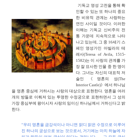
기독교 영성 고전을 통해 확
인할 수 있는 또 하나의 중요
한 비유적 관계는 사랑하는
연인 사이일 것이다. 이러한
이해는 기독교 신비주의 전
통 가운데 지속적으로 나타
나고 있는데, 그 중 16세기 스
페인 영성가인 아빌라의 테
레사(Teresa of Avila, 1515-
1582)는 이 사랑의 관계를 가
장 잘 묘사한 인물 중 한 명이
다. 그녀는 자신의 대표적 저
술인 《영혼의 성(The
Interior Castle)》에서 하나님
을 영혼 중심에 거하시는 사랑의 대상으로 표현한다. 영혼을 여러
개의 방들로 이뤄져 있는 투명한 수정궁으로 표현하면서 그 성의
가장 중심부에 왕이시자 사랑의 임이신 하나님께서 거하신다고 밝
힌다.
“우리 영혼을 금강석이나 아니면 맑디 맑은 수정으로 이루어
진 하나의 궁성으로 보는 것으로서, 거기에는 마치 하늘에 자
리가 많듯이 여러 궁실이 있다는 것입니다. … 그 모든 궁실