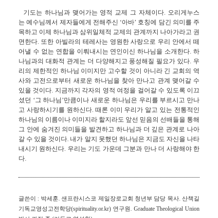
기도는 하나님과 맺어가는 영적 교제 그 자체이다. 오리게누스
는 예수님께서 제자들에게 전해주신 ‘아바’ 호칭에 담긴 의미를 주
목하고 이제 하나님과 삼위일체적 교제의 관계까지 나아가라고 권
면한다. 또한 아빌라의 테레사는 영원한 사랑으로 우리 안에서 떼
어낼 수 없는 연합을 이뤄내시는 연인이신 하나님을 소개한다. 하
나님과의 대화적 관계는 더 다양해지고 풍성해질 필요가 있다. 우
리의 제한적인 하나님 이미지만 고수할 것이 아니라 긴 교회의 역
사와 고전으로부터 새로운 하나님을 찾아 만나고 관계 맺어갈 수
있을 것이다. 지금까지 각자의 영적 여정을 걸어갈 수 있도록 이끄
셨던 ‘그 하나님’만큼이나 새로운 하나님은 우리를 부르시고 만나
고 사랑하시기를 원하신다. 때론 이미 우리가 알고 있는 전통적인
하나님의 이름이나 이미지라 할지라도 앞선 믿음의 선배들을 통해
그 안에 숨겨진 의미들을 발견하고 하나님과 더 깊은 관계로 나아
갈 수 있을 것이다. 내가 알지 못했던 하나님은 지금도 자신을 나타
내시기 원하신다. 우리는 기도 가운데 그분과 만나 더 사랑해야 한
다.
글쓴이 : 박세훈.
샌프란시스코 제일장로교회 청년부 담당 목사. 산책길
기독교영성고전학당(spirituality.or.kr) 연구원. Graduate Theological Union