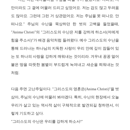
만이라도 그 곁에 머물러 드리고 싶었
어요. 저는 겁도 많고 두려움
도 많아요. 그런데 그런 거 상관없어요. 저는 주님을
못 떠나요. 안
떠나요.
" 주님의 수난을 묵상하던 한
벗의
고백을 들었을때,
"
Anima Christi"
의 "그리스도의 수난은 저를 강하게 하소서(저에게
힘을 주소서)
"가 배경 음악처럼 들려왔다.
예수 그리스도의 수난을
통해 드러나는 하나님의 지독한 사랑이 우리 안에 깊이
잠들어 있
는 또 하나의
사랑을 강하게 깨워내는 것이리라. 겨우내
꽁꽁 얼어
붙은 땅을 따뜻한 봄볕이 부드럽게
녹여내고 새순을 틔워내는 것
처럼.
다음 주면 고난주일이다. "
그리스도의 영혼은(Anima Christi)"
을 벗
삼아,
주님의
수난
에
머물러 봐야겠다.
특히, 수난의 현장에서
오늘
우리가 살고 있는
역사적
삶이
구체적으로
발견되길 청하면서, 이
렇게 기도하고 싶다.
"
그리스도의 수난은 우리를 강하게 하소서!"