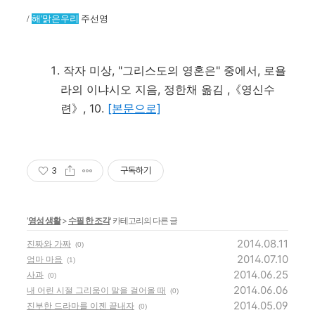
/
해'맑은우리
주선영
작자 미상, "그리스도의 영혼은" 중에서, 로욜
라의 이냐시오 지음, 정한채 옮김 ,《영신수
련》 , 10.
[본문으로]
3
구독하기
'
영성 생활
>
수필 한 조각
' 카테고리의 다른 글
2014.08.11
진짜와 가짜
(0)
2014.07.10
엄마 마음
(1)
2014.06.25
사과
(0)
2014.06.06
내 어린 시절 그리움이 말을 걸어올 때
(0)
2014.05.09
진부한 드라마를 이젠 끝내자
(0)