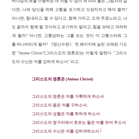
하나님의 뜻을 수행하는 데
어쩔 수 없이 꼭
따라 붙는 그림자와 같
다면,
나와 당신을 위해
고통을 포기하고 도망치자
고 해야 할까?
아니면, 힘내라고, 할 수 있다고, 함께 가자고, 도와 주겠노라고, 나
도 끝까지 함께 할 것이라고
포기하지 말자
고, 힘을 보태고 격려
하
게 될까? 아니면, 고통당하는 그를 보는 것이 더 고통스러워 그
를
떠나버리게 될까? 《
영신수련》
첫 페이지에 실린 오래된
기도
문 "
Anima Christi"[그리스도의 영혼은]
는 이렇게 말한다.
"그리스
도의 수난은 저를 강하게 하소서" 라고.
그리스도의 영혼은 (Anima Christi)
그리스도의 영혼은 저를 거룩하게 하소서.
그리스도의 몸은 저를 구하소서.
그리스도의 성혈은 저를 취하게 하소서.
그리스도의 옆구리에서 흐르는 물은 저를 씻어 주소서.
1
그리스도의 수난은 저를 강하게하소서.