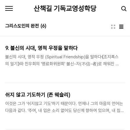
본문 바로가기
산책길 기독교영성학당
그리스도인의 완전
(6)
9. 불신의 시대, 영적 우정을 말하다
불신의 시대, 영적 우정 (Spiritual Friendship)을 말하다《조지폭스
의 일기》와 친우회의 '명료화위원회' 불신-자(不信-者)로 채워진 교
회 우리는 지금 불신(不信)의 시대를 살고 있다. 배를 탄 승객이 선
장의 말을 믿을 수 없고, 환자는 의사의 말을 믿을 수 없고, 국민은 나
랏님들의 말을 믿지 않는다. 믿는 자(信者)들로 이루어진 교회는 다
른가? 최근 이름 있는 대형교회에서 오랫동안 신앙생활을 하고 있는
쉬지 않고 기도하기 (존 웨슬리)
한 친구로부터 전화를 받았다. 어릴 적부터 존경의 대상이었고, 신앙
이것은 그가 ‘쉬지않고 기도’하기 때문이다. 언제나 그의 마음의 언어는
의 모델이었던 목사님이 돈 문제, 사생활 문제로 구설수에 올라 처음
다음과 같다. ‘주여, 내 입은 소리 없어도 당신께 향하여 있으며, 내 침묵
에는 세상이 교회를 공격하는 것으로만 알고 신앙을 지키려 했는데,
은 당신께 말하나이다’. 그의 마음은 언제나 어디서나 하나님께 들어올
여러 가지 풍문들이 사실들로 밝혀지면서 자기 믿음의 근거마저 흔
려져 있다. 어느 누구도 그 무엇도 그가 이렇게 하는 것을 결코 방해하지
들린다는 것이다. 아마도 이 ..