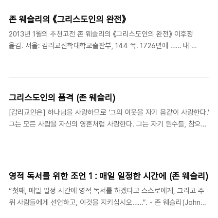
못하며, 중단시키지는 더욱 못 한다. 홀로 있거나 누구와 함께 있을 때,
한가한 때나 일할 때나 대화할 때, 그의 마음은 늘 주님과 함께 있다. 자
존 웨슬리의 《그리스도인의 완전》
리에 눕든지 일어나든지 그의 모든 생각 속에 하나님이 계시다. 그의 영
2013년 1월의 추천고전 존 웨슬리의 《그리스도인의 완전》 이후정
혼의 사랑하는 시선이 하나님께 고정되어 있어 어디서나 ‘보이지 않는
옮김. 서울: 감리교신학대학교출판부, 144 쪽. 1726년에 …… 내 마
그분을 보고’ 있으므로, 그는 하나님과 동행한다. 존 웨슬리(John
음, 즉 내 온 마음을 하나님께 드리지 않는다면, 비록 내가 인생 전체
Wesley, 1703-1791), 『그리스도인의 완전』(이후정 옮김,..
를 그분께 드린다고 해도 내게 아무런 유익도 있을 수 없다는 것을
깨달았습니다. “의도의 단순성(simplicity of intention)과 정감의
순수성(purity of affection),” 즉 우리의 모든 말과 행동을 모두
그리스도인의 품격 (존 웨슬리)
아우르는 하나의 의도와, 우리의 모든 감정을 지배하는 하나의 열망
[감리교인은] 하나님을 사랑하므로 ‘그의 이웃을 자기 몸같이 사랑한다.’
은 “영혼의 두 날개”이며, 이들 없이 우리는 절대로 하나님께로 날아
그는 모든 사람을 자신의 영혼처럼 사랑한다. 그는 자기 원수들, 참으로
오를 수 없다는 것을 그때 깨달았습니다 (§3, p.8). 성탄과 주현절이
하나님의 원수들까지 사랑한다. ‘그를 미워하는 자들에게 선을 행하는
있는 이 절기는 우리에게 오신 주님과 더불어 새로이 영적 여정..
것’이 그의 힘 밖에 있을지라도 그는 ‘그들을 위해 기도하기를’ 쉬지 않
는다. 비록 그들이 그의 사랑을 멸시하고 오히려 ‘그를 모욕하고 핍박할
지라도’ 말이다. 존 웨슬리 (John Wesley, 1703-1791), 『그리스도인
영적 독서를 위한 조언 1 : 매일 일정한 시간에 (존 웨슬리)
의 완전』 (이후정 옮김, 감리교신학대학교출판부), 16. 나를 힘들게 하
“첫째, 매일 일정 시간에 영적 독서를 하겠다고 스스로에게, 그리고 주
는 사람을 위해 선을 행하는 것이 어려운 경우, 그를 위해 기도하기를 쉬
위 사람들에게 선언하고, 이것을 지키십시오……”. - 존 웨슬리(John
지 않는 것이 그리스도인의 완전의 한 발현이라고 웨슬리가 말하고 있
Wesley, 1703-1791), Part of the “Preface” to his
다. 어떻게 이런 사랑의 완전이 신자의 삶 속에서 나타날 수 ..