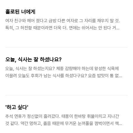
유혹과 고난에 대한 두려움에 직면했지만, 정확한 분별과 자기희생
적 선택을 통해, 첫 남자와 여자의 실패로 죽음의 어둠 속에 빠진 인
홀로된 너에게
류에게 구원의 빛이 되었다. 그래서 분별과 선택은 성경과 기독교 역
여자 친구와 헤어 졌다고 금방 다른 여자로 그 자리를 채우지 말 것.
사에서 때로는 명시적으로, 때로는 암시적으로 매우 중요한 주제로
특히, 그 허전함 때문이라면 더욱 더. 연애는 쉬어서는 안 된다 거나,
다루어져 왔다. 영적 분별 또는 식별(spiritual discernment)은 폭
그냥 한번 만나보자며 은근슬쩍 소개팅 자리로 끌려가지 말 것. 그렇
넓게 정의하면 개인이나 공동체가 자신(들)이 체험한 어떤 영적 경험
게 아무 준비도 없이, 인연을 만들어 가지 말 것. 사람 사이의 관계는
이나 현상, 또는 내면의 생각과 정서가..
까닭 없이 맺고 풀리는 것이 아니기에, 연을 맺을 때는 맺을 만한 이
유를 충분히 생각해야 하는 것이다. 또한 풀렸을 때도 그 까닭이 무
오늘, 식사는 잘 하셨나요?
엇인지 곰곰이 생각해서, 앞선 관계, 즉 앞선 인연이 네게 전달해 주
오늘, 식사는 잘 하셨는지요? 체중 감량해야 하는데 왕성한 식욕에
는 삶의 메시지를 다 들었다는 느낌이 들어야 한다. 어디 남녀관계의
이끌려 오늘도 후회가 남는 식사를 하셨다구요? 요즘 밥맛이 통 없
인연만 까닭이 있겠는가? 우리 삶에 일어나는 모든 것은 다 “까
어서 모래알 씹듯 하시다구요? 좋은 사람들과 함께 해서 오랜만에
닭”이 있다. 특히, 네 존재 자체가 하나의 “까닭”이야. 네가 좀 머리
유쾌하셨다구요? 비즈니스 때문에 먹는 밥이라 가시방석이었다구
아파하고 늘 무슨 소린지 모..
요? 애들 밥 챙기느라 먹은 건지 전쟁 치른 건지 모르겠다구요? 오늘
저녁은 뭘 해 먹나 벌써 고민이라구요? 하루 두세 번의 식사, 그리고
'하고 싶다'
사이사이에 먹는 음료와 간식. 우리는 참 많이 먹고 마시고, 거기에
추석 연휴가 정신없이 흘러갔다. 태풍이 한바탕 휘몰아치고 지나간
기울이는 시간과 에너지도 상당합니다. 이 ‘먹는 것’과 영성 생활은
것 같다. 약간 멍하고, 졸음 때문에 무거운 눈꺼풀을 껌벅이면서 책
어떤 관계가 있을까요? 요즘, 저는 ‘먹는 것’을 둘러싸고 이런저런 느
상 앞에 앉아있다. 흐트러진 감각을 옷매무새 정리하듯 가다듬으려
낌들, 특히 죄책감이 많이 올라오는 것을 발견하고 있습니다. 과식했