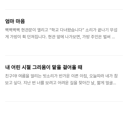
면 시간이 좀 필요하겠다. 일상의 삶에서 침묵기도를 뿌리내리는 것
을 때, 주부로서 식사를 잘 챙기지 못했을 때,..
이 무척 힘들었다. 지금도 여전히 고군분투한다. 잠을 근간으로 하는
몸 상태, 결혼과 육아의 살림살이, 교회의 일반사역과 영적지도 사
엄마 마음
역, 개인 공부, 기타 사회활동 등의 요소 속에 하루 1시간 이상의 침
삑삑삑삑 현관문이 열리고 “학교 다녀왔습니다” 소리가 끝나기 무섭
묵기도와 성찰을 자연스럽게 녹여내기가 쉽지 않았다. 도반들의 경
게 가방이 휙 던져집니다. 현관 앞에 나가보면, 가방 주인은 벌써 사
우를 살펴봐도 9-10개월짜리 일상에서의 영신수련이라고 일컫는
라졌고 거꾸로 쳐박힌 책가방과 신주머니만 뒹굴고 있습니다. 저녁
‘19번 피정’을 어떻게 해냈을까 싶을 만큼, 매일매일 침묵기도를 꾸
밥 때가 다 되어 돌아온 가방주인은 머리부터 발끝까지 먼지 범벅에
준히 수행하는 것이 훨씬 더 어렵다고 한다. 교회의 영성 훈..
땀내가 진동합니다. 한마디로 때 구정물이 쪼르르 흐릅니다. 할머니
의 성화에 마지못해 씻고 머리 말리고 자라고 그렇게 잔소리를 해도,
내 어린 시절 그리움이 말을 걸어올 때
어느새 보면 맨바닥에 곯아떨어져 있습니다. 그러기를 며칠하더니,
친구야! 여름을 알리는 빗소리가 반가운 이른 아침, 오늘따라 네가 참
머리를 북북 긁어댑니다. 아니나 다를까, 머릿니가 생겼습니다. 약국
보고 싶다. 지난 번 너를 보려고 어려운 길을 찾아간 날, 짧게 얼굴만
에서 약을 사다 머리를 꼼꼼히 감기고, 헤어드라이기로 말리고, 참빗
마주하고 나올 수밖에 없었던 아쉬움과 그때 하지 못한 말을 보내고
질을 곱게 해 머릿니를 잡아줬습니다. 깨끗이 씻은 몸에서, 곱게 빛
싶은 마음이 빗소리에 취해 글을 불러내는구나. 나, 이번 달에 세 번
은 머리칼에서 차르르 윤기가 돕니다.문득, ‘철없는 아이..
에 걸쳐서 비슷한 꿈을 꾸었다. 아빠에 관한 것이야. ‘아빠’가 내 삶에
던지는 ‘화두’가 무엇인지는 너도 익히 알고 있지? 그 꿈에 내가 어릴
적 참 많이 좋아하던 동화 속 인물 ‘키다리 아저씨’ 같은 사람이 등장
했어. 나는 어둠 속에서 밝은 쪽을 향해 계단을 통통통 올라가고 있