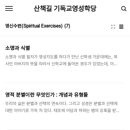
본문 바로가기
산책길 기독교영성학당
영신수련(Spiritual Exercises)
(7)
소명과 식별
소명과 식별 필자가 영성지도를 하다가 만난 신학생 가운데에는, 목
사인 아버지의 뜻을 따라서 신학교에 들어온 경우가 있었는데, 이야
기를 듣다보면 ‘이 학생은 소명이 없이 신학교를 다니는구나.’라는 생
각이 들 때가 있었다. 또 어떤 신학생은 번듯한 직장 생활을 갑자기
그만 두고 선교사로 부르심을 받았다고 확신에 차서 신학교에 들어
온 경우도 있었다. 그런 신학생 가운데 어떤 사람은 마침내 선교사가
영적 분별이란 무엇인가 : 개념과 유형들
되어 사역을 활발하게 잘 하는 사람도 있는 반면에, 중도에 포기하고
우리의 삶은 분별과 선택의 연속이다. 그리고 성경은 분별과 선택에
다시 사회생활로 돌아간 사람도 있다. 소명은 개인의 일생에 큰 영향
대한 이야기로 가득 차 있다. 태초에 아담과 하와는 뱀의 유혹을 받
을 주기에, 소명을 잘 식별하는 일이 중요한데도 불구하고, 식별을
고서 자신들의 잘못된 욕망을 제대로 분별하지 못하여, 금지된 열매
잘 안내해주는 커리큘럼을 한국 교회 안에서 찾기 힘든 실정이다. 필
를 따먹는 치명적인 선택을 했다. 그러나 수천 년 후 예수는 사탄의
자는 이 글에서 소명이란 무엇인지 그리고 소명 식별..