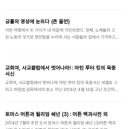
jústum.- 대림절 찬송 "Rorate Caeli"에서 지금 미국 캘리포니아
세금으로 전 재산을 빼앗겨도 잘 ..
에는 오랜 가뭄 끝에 겨울비가 내리고 있다. 수 년 동안 가뭄을 겪으
니 이 노래에 담긴 기다림이 얼마나 간절한지 좀 더 마음에 와닿는
긍휼의 영성에 눈뜨다 (존 울먼)
다. 이 노래는 아주 오래전부터 독일어권의 교회들을 중심으로 전해
이번 여행에서 두 가지가 내 마음에 각인되었다. 첫째, 노예들의 고
져 내려오는 그레고리안 성가(Gregorian chant)이다. 주로 대림절
된 노동의 댓가로 편안함을 누리며 사는 사람들의 집에서 기거하고,
(Advent)에 가톨릭 교회에서 불려졌으며 메시야의 오심을 대망하
먹고, 마실 때마다 내 마음에 불편함이 계속해서 발견되었다는 것이
는 내용이 담겨져 있다. 모두 4절로 이뤄져 있으며, 이사야 45장 8
다. …… 둘째는, 노예를 수입하고 거래하는 무역이 성행하고, 그에
절의 라틴어 번역(Vulgata)에서 가져온 첫 구절(위의 인용구)이 후
따라 상응하는 노동없이 여유있게 사는 백인들과 그의 자녀들에 대
렴구..
해 나의 고민이 더욱 깊어졌다는 것이다. …… 이 내적 고민은 한두
교회여, 사교클럽에서 벗어나라! : 마틴 루터 킹의 옥중
번이 아닌, 내 마음에 고정된 문제가 되었다. - 존 울먼(John
서신
Woolman: c. 1720-1772), 《Journal of John Woolman》,
교회여, 사교클럽에서 벗어나라! 마틴 루터 킹의 옥중서신 세월호 그
chapter 2. 신실한 기독교인이라 자부하며 신앙 생활을 하던 학창
리고 버밍엄 감옥에서의 호소 지난 2014년 4월 16일 고난 주간의
시절, 사회불안을 조장하고, 폭력을 일삼는 노동자들과 대학생들에
수요일, 곧 사순절의 정점에서 우리는 너무나 충격적인 죽음을 목도
대해 나는 신앙의 이름..
하였다. 침몰한 세월호, 그 안에 갇힌 소중한 생명들이 물속에서 스
러져가는 것을 우리는 그저 속절없이 지켜보아야만 했다. 더디기만
토마스 머튼과 윌리엄 쉐넌 (3) : 머튼 백과사전 외
한 수습 과정, 그 와중에 터져 나오는 수많은 의혹과 부당한 처사들
2014년 7월의 추천 도서 토마스 머튼과 윌리엄 쉐넌 (3)머튼 백과
에 대한 뉴스들…. 이런 것들에 우리는 슬픔을 넘어 분노와 참담함을