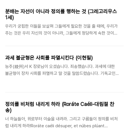
(Kallistos Ware, 1934- )의 《정교회의 길》(The Orthodox
Way), 엄성옥 옮김(은성, 1999), 60쪽에서 재인용. 칼리스토스 웨
분배는 자선이 아니라 정의를 행하는 것 (그레고리우스
어는, 여기에 인용한 크리소스토무스의 말이 삼위일체의 교리가 지
1세)
닌 실질적인 함의(含意)이며, 이것이 삼위일체의 삶을 산다는 것이
우리가 궁핍한 이들을 보살펴 그들에게 필요한 것을 줄 때에, 우리가
의미하는 바라고 말한다. 곧, 그리스도인으로서 삼위일체 하나님의
주는 것은 우리 자신의 것이 아니라, 그들에게 정당하게 속한 것이
본성과 일치하는 삶을 사는 것은 이웃의 구원을 위해서 일하는 것이
다. - 그레고리우스 1세(Gregorius I: 540-604), 《목회 규칙
다. 웨어는 다음과 같이..
(Regula Pastoralis)》, III. 21. 언젠가 사석에서 대화를 나누다가 어
느 분이 "부자들의 것을 빼앗아 가난한 이들에게 나눠주는 것"으로
과세 불균형은 사회를 파멸시킨다 (이현필)
는 경제적 불평등의 문제를 완전히 해결할 수 없다고 이야기하는 것
능주(綾州)서 K 장로님이 오셨습니다. 죄송했습니다. 과세에 대한
을 들었다. 그 이야기를 들으며 마음에 걸렸던 부분은 "부자들의 것
불균형이 장차 사회를 파멸하고 말 것을 말씀드렸습니다. 기독교인
을 빼앗아" 가난 한 이들에게 준다는 표현이었다. 고소득자에게 세금
들이 진정한 신앙에 입각하여 생활하고, 교제하지 않으면 안 될 것을
을 많이 걷어서 가난한 이들에게 필요한 것을 공급하는 것은 정말
아뢰었습니다. 사회정의를 세우기 위해서 수양할 것을 의논했습니
"부자들의 소유를 빼앗는" 것일까? 수도자 출신으로서 교황으로 지
다. - 이현필(1913-1964), 《이현필: 풍요의 시대에 다시 찾는 영적
명된 첫 번째 인물이었..
스승》(서울: KIATS, 2014), 272. 한국의 수도원 운동의 기틀을 마
정의를 비처럼 내리게 하라 (Roráte Caéli-대림절 찬
련한 인물로 평가받는 이현필 선생은 1952년 4월 19일과 21일의 일
송)
기에서 불공정한 세금 매김에 대해서 쓰고 있다. 그는 세금을 부과하
너 하늘들아, 위로부터 이슬을 내려라. 그리고 구름들이 정의를 비처
는 자들이 "하나님을 두려워 한다면 불공평한 부과를 하지 않을
럼 내리게 하라!Roráte caéli désuper, et núbes plúant
것"이며, 세금을 납부하는 자들도 "하나님만 두려워하고 섬긴다면