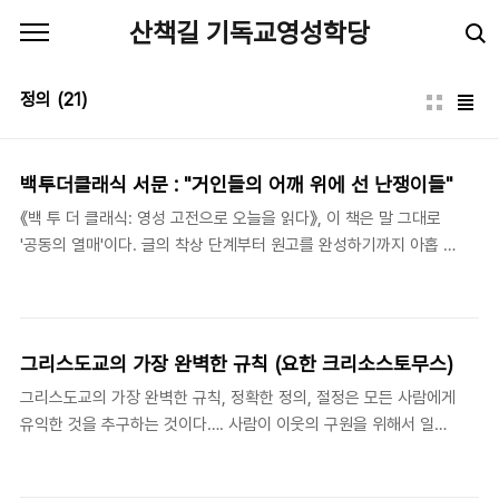
본문 바로가기
산책길 기독교영성학당
정의
(21)
백투더클래식 서문 : "거인들의 어깨 위에 선 난쟁이들"
《백 투 더 클래식: 영성 고전으로 오늘을 읽다》, 이 책은 말 그대로
'공동의 열매'이다. 글의 착상 단계부터 원고를 완성하기까지 아홉 명
의 필자들이 서로의 글을 읽고 조언을 아끼지 않았다. 주로 '구글 문
서(google docs)'라는 온라인 공간에서 협업이 이루어졌지만, 필
요하면 전화 통화나 직접적인 만남을 통해 서로의 글에 대해 많은 이
야기를 나누었다. 이렇게 모두가 완벽하지는 않더라도 최선의 열매
그리스도교의 가장 완벽한 규칙 (요한 크리소스토무스)
를 맺기 위해 함께 지혜를 모으고 서로를 격려했다. 그래서 이 글을
그리스도교의 가장 완벽한 규칙, 정확한 정의, 절정은 모든 사람에게
쓰는 2년 동안은 "한 사람의 열 걸음이 아니라, 열 사람의 한 걸음"이
유익한 것을 추구하는 것이다…. 사람이 이웃의 구원을 위해서 일하
얼마나 소중하고 가치가 있는지를 경험하는 시간이었다. 우리는 함
지 않고서도 구원을 받을 수 있다고 믿을 수는 없다. - 요한네스 크리
께 글을 썼을 뿐만 아니라 영적 여정을 함께 걸었다. 저자 중 한 분의
소스토무스(Johannes Chrysostomus). 칼리스토스 웨어
표현대로, 우리는 서로를 뜨겁..